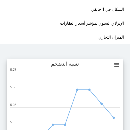
السكان في 1 جانفي
الإنزلاق السنوي لمؤشر أسعار العقارات
الميزان التجاري
نسبة التضخم
نسبة التضخم
5.75
Line chart with 9 data points.
View as data table, نسبة التضخم
The chart has 1 X axis displaying categories.
5.5
The chart has 1 Y axis displaying values. Range: 4.75 to 5.75.
5.25
5