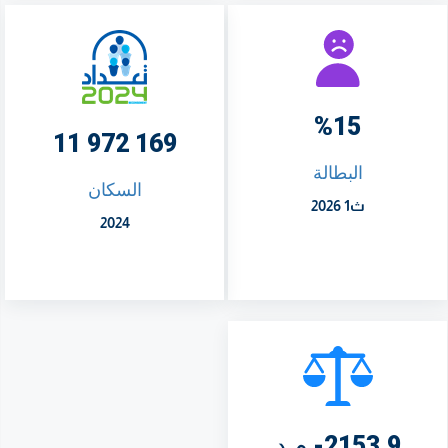
%15
169 972 11
البطالة
السكان
ث1 2026
2024
2153,9- م د