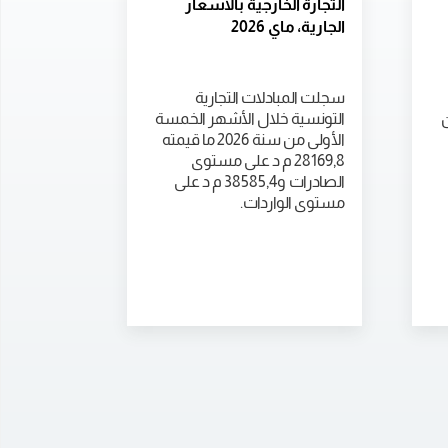
التجارة الخارجية بالأسعار
الجارية، ماي 2026
سجلت المبادلات التجارية
ن
التونسية خلال الأشهر الخمسة
الأولى من سنة 2026 ما قيمته
28169,8 م د على مستوى
الصادرات و38585,4 م د على
مستوى الواردات.