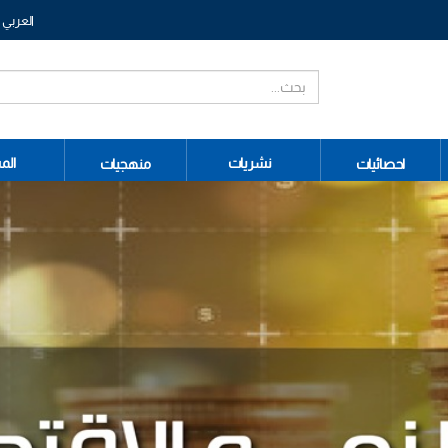
العربي
نشريات
الم
احصائيات
منهجيات