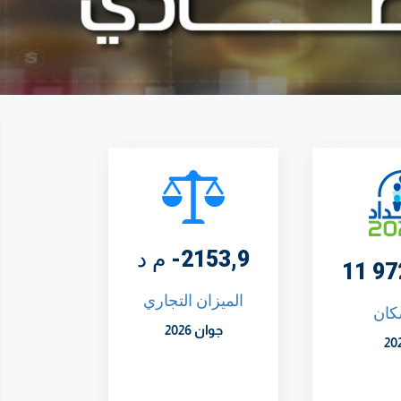
2153,9- م د
الميزان التجاري
كان
جوان 2026
20