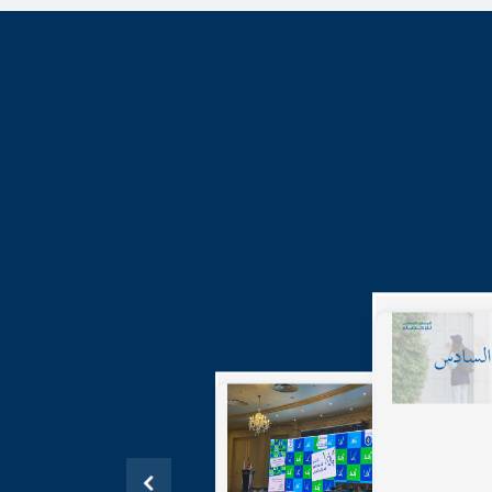
17-05-2
م للسكان
20.
نس