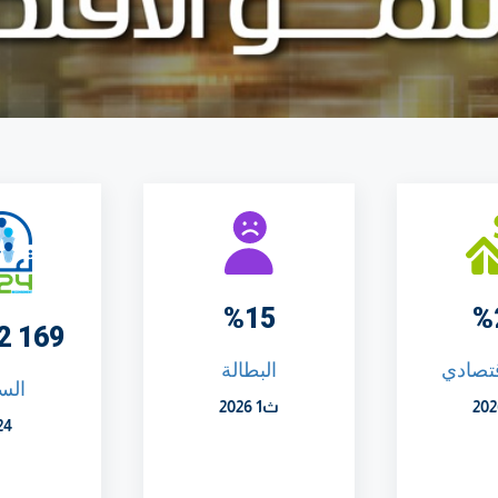
%15
%
169 972 11
قتصادي
البطالة
الس
ث1 2026
24