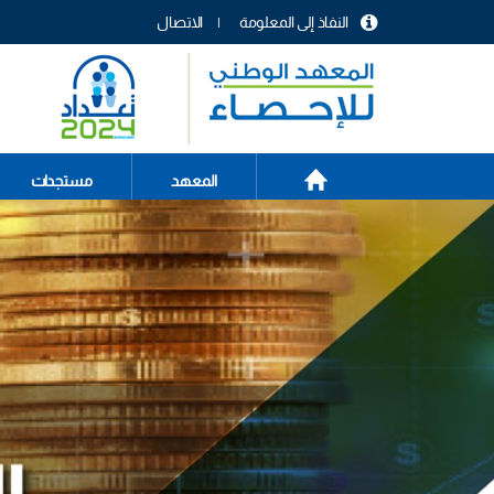
تجاوز
النفاذ إلى المعلومة
الاتصال
إلى
menu
المحتوى
header
الرئيسي
الصفحة
Main
المعهد
مستجدات
الرئيسية
navigation