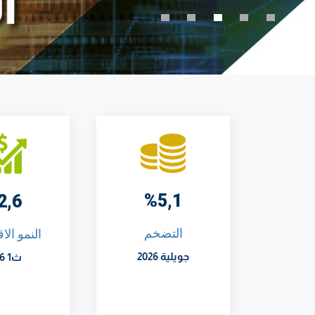
%5,1
2,6
التضخم
النمو الا
جويلية 2026
ث1 2026