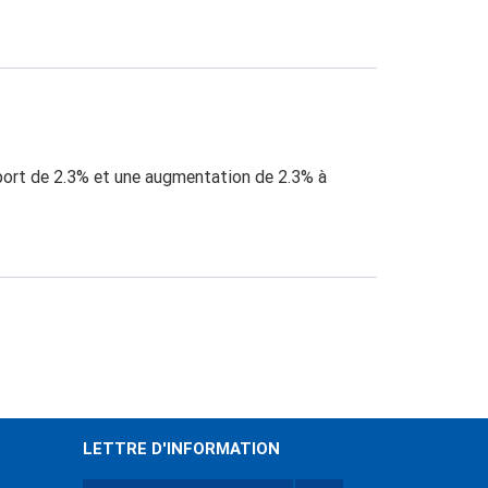
xport de 2.3% et une augmentation de 2.3% à
re
LETTRE D'INFORMATION