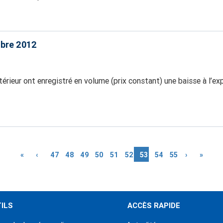
obre 2012
érieur ont enregistré en volume (prix constant) une baisse à l’e
Première
«
Page
‹
Page
47
Page
48
Page
49
Page
50
Page
51
Page
52
Page
53
Page
54
Page
55
Page
›
Derniè
»
page
précédente
courante
suivante
page
ILS
ACCÈS RAPIDE