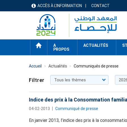
Aller
ACCÈS À L'INFORMATION
CONTACT
menu
au
contenu
header
principal
ACCUEIL
A
ACTUALITÉS
ST
PROPOS
Accueil
Actualités
Communiqués de presse
Filtrer
Indice des prix à la Consommation familia
04-02-2013
Communiqué de presse
En janvier 2013, l’indice des prix à la consommat