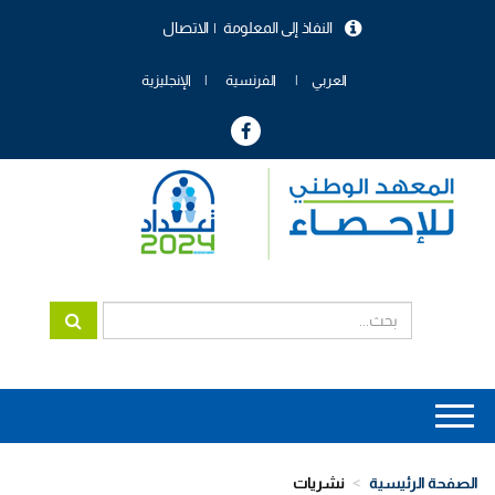
تجاوز
النفاذ إلى المعلومة
الاتصال
إلى
menu
المحتوى
header
الرئيسي
العربي
الفرنسية
الإنجليزية
Main
navigation
الصفحة الرئيسية
نشريات