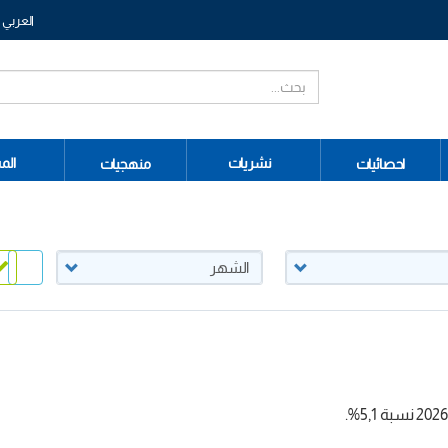
العربي
نشريات
الم
احصائيات
منهجيات