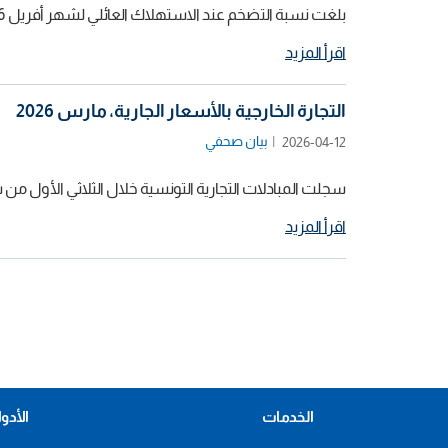
بلغت نسبة التضخم عند الاستهلاك العائلي لشهر أفريل 2026 نسبة 5,5%.
اقرأ المزيد
التجارة الخارجية بالأسعار الجارية، مارس 2026
بيان صحفي
2026-04-12
سجلت المبادلات التجارية التونسية خلال الثلاثي الأول من سنة 2026 ما قيمته 16266,8 م د على مستوى الصادرات و21499,5 م د على مستوى
اقرأ المزيد
Pagination
الخدمات
الأدو