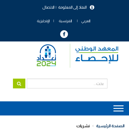
تجاوز
النفاذ إلى المعلومة
الاتصال
إلى
menu
المحتوى
header
الرئيسي
العربي
الفرنسية
الإنجليزية
Main
navigation
الصفحة الرئيسية
نشريات