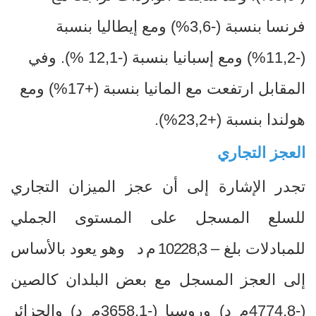
فرنسا بنسبة
-)
3,6
%
) ومع إيطاليا بنسبة
-)
11,2
%
) ومع إسبانيا بنسبة
-)
12,1
%
). وفي
المقابل ارتفعت مع المانيا بنسبة
+)
17
%
) ومع
هولندا بنسبة
+)
23,2
%
).
العجز التجاري
تجدر الإشارة إلى أن عجز الميزان التجاري
للسلع المسجل على المستوى الجملي
للمبادلات بلغ –
10228,3 م د
وهو يعود بالأساس
إلى العجز المسجل مع بعض البلدان كالصين
(-
4774,8
م د) وروسيا (-
3658,1
م د) والجزائر