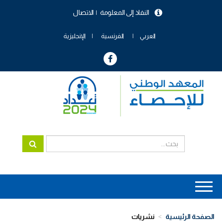
تجاوز
النفاذ إلى المعلومة
الاتصال
إلى
menu
المحتوى
header
الرئيسي
العربي
الفرنسية
الإنجليزية
Main
navigation
الصفحة الرئيسية
نشريات