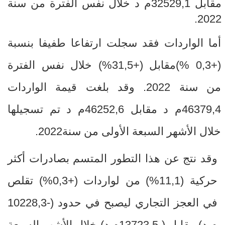
مقابل 32529,1م د خلال نفس الفترة من سنة
2022.
أما الواردات فقد سجلت ارتفاعا طفيفا بنسبة
(+0,3
(%
مقابل (+31,5
%
) خلال نفس الفترة
من سنة 2022. وقد بلغت قيمة الواردات
46379,4م د مقابل 46252,6م د تم تسجيلها
خلال الأشهر السبعة الأولى من سنة2022.
وقد نتج عن هذا التطور المتسم بصادرات أكثر
حركية (11,1
%
) من لواردات (+0,3
%
) تقلص
في العجز التجاري ليصبح في حدود (-10228,3
م
د) مقابل (-13723,5م د) خلال الأشهر السبعة