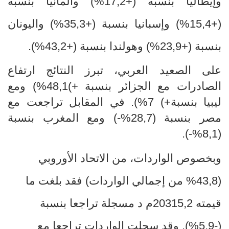
وإيطاليا بنسبة
+)
17,2
%
) وألمانيا بنسبة
+)
15,4
(%
وإسبانيا بنسبة
+)
35,3
(%
واليونان
بنسبة
+)
23,9
(%
وهولندا بنسبة
+)
43,2
(%
.
على الصعيد العربي، تبرز النتائج ارتفاع
الصادرات مع الجزائر بنسبة +)48,1%) ومع
ليبيا بنسبة+) 7%). في المقابل تراجعت مع
مصر بنسبة (28,7%-) ومع المغرب بنسبة
(8,1%-).
وبخصوص الواردات، من الاتحاد الأوروبي
(43,8
%
من إجمالي الواردات) فقد بلغت ما
قيمته 20315,2م د مسجلة تراجعا بنسبة
-)
5,9
%
). وقد سجلت الواردات تراجعا مع