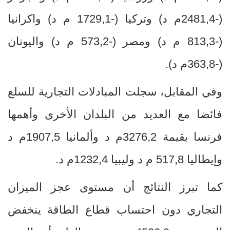
(-
2481,4
م د) وتركيا (-
1729,1
م د) واكرانيا
(-
813,3
م د) ومصر (-
573,2
م د) واليونان
(-
363,8
م د).
وفي المقابل، سجلت المبادلات التجارية للسلع
فائضا مع العديد من البلدان الأخرى وأهمها
فرنسا بقيمة
3276,2
م د وألمانيا
1907,5
م
د
وإيطاليا
517,8
م د
وليبيا
1232,4
م د.
كما تبرز النتائج أن مستوى عجز الميزان
التجاري دون احتساب قطاع الطاقة ينخفض