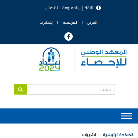
تجاوز
النفاذ إلى المعلومة
الاتصال
إلى
menu
المحتوى
header
الرئيسي
العربي
الفرنسية
الإنجليزية
Main
navigation
الصفحة الرئيسية
نشريات