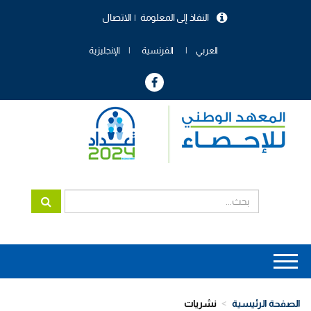
تجاوز
النفاذ إلى المعلومة
الاتصال
إلى
menu
المحتوى
header
الرئيسي
العربي
الفرنسية
الإنجليزية
Main
navigation
الصفحة الرئيسية
نشريات