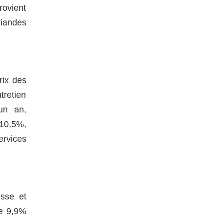
rovient
viandes
rix des
tretien
un an,
 10,5%,
ervices
usse et
de 9,9%