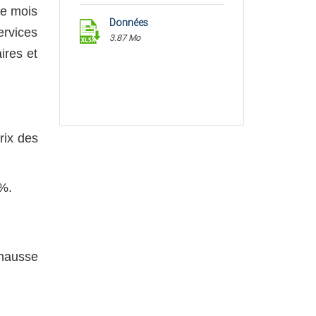
le mois
Données
ervices
3.87 Mo
ires et
rix des
8%.
 hausse