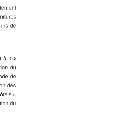
alement
nitures
ours de
nt à 9%
tion du
iode de
ion des
ôtels »
tion du