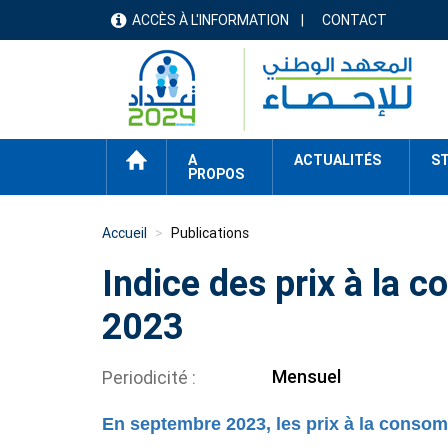
Aller
ACCÈS À L'INFORMATION
CONTACT
menu
au
contenu
header
principal
ACCUEIL
A
ACTUALITÉS
ST
PROPOS
Accueil
Publications
Indice des prix à la
2023
Mensuel
Periodicité
En septembre 2023, les prix à la conso