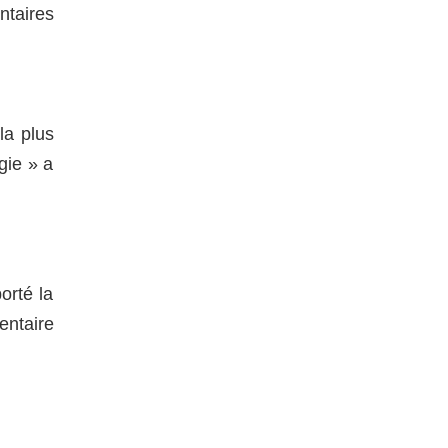
ntaires
la plus
gie » a
orté la
entaire