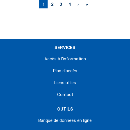
Page
1
Page
2
Page
3
Page
4
Page
›
Dernière
»
courante
suivante
page
SERVICES
Accès à l'information
Plan d'accès
Liens utiles
Contact
OUTILS
Banque de données en ligne