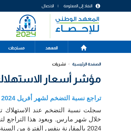
تجاوز
النفاذ إلى المعلومة
الاتصال
إلى
menu
المحتوى
header
الرئيسي
الصفحة
Main
المعهد
مستجدات
الرئيسية
navigation
الصفحة الرئيسية
نشريات
مؤشر أسعار الاستهلاك الع
تراجع نسبة التضخم لشهر أفريل 2024 الى مستوى 7,2%
خلال شهر مارس. ويعود هذا التراجع ل
2024 بالمقارنة بنفس الفترة من السنة الفارطة.