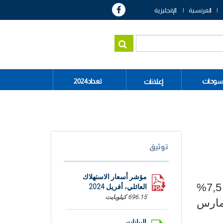
الفرنسية
الإنجليزية
سوحات
تعداد2024
إعلانات
توثيق
مؤشر أسعار الاستهلاك
سجلت نسبة التضخم عند الاستهلاك تراجعا الى مستوى 7,2% بعد ان كانت في حدود 7,5%
العائلي، أفريل 2024
696.15 كيلوبايت
ومارس
البيانات