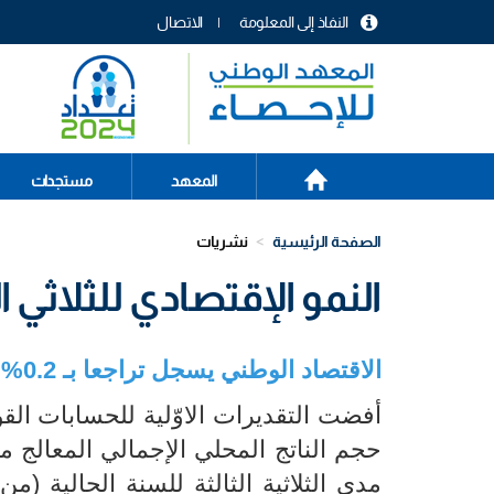
تجاوز
النفاذ إلى المعلومة
الاتصال
إلى
menu
المحتوى
header
الرئيسي
الصفحة
Main
المعهد
مستجدات
الرئيسية
navigation
الصفحة الرئيسية
نشريات
النمو الإقتصادي للثلاثي الث
الاقتصاد الوطني يسجل تراجعا بـ 0.2% خلال الربع الثالث من سنة 2023
أفضت التقديرات الاوّلية للحسابات الق