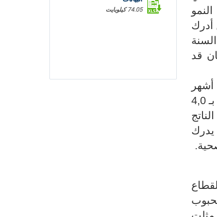
النمو
74.05 كيلوبايت
 أدرك
 السنة
0 بالمائة، بينما كان قد
 خلال التسع أشهر
الأولى من السنة الحالية، وفي الآن نفسه تقَدُر نسبة النمو "المكتسبة" أواخر شهر سبتمبر بـ 4,0
ستقر حجم الناتج
 يدرك
لقطاع
لحبوب
 مثلت