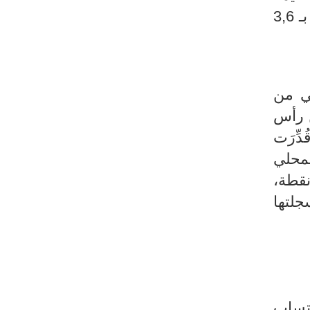
المضافة في قطاع النزل والمطاعم والمقاهي بـ 10,8 بالمائة وقطاع الاعلامية والاتصال بـ 3,6
ني من
ن رأس
ِّرَت
اتج المحلي
0). وفي المقابل، ساهم صافي المبادلات الخارجية من جهته إيجابيا بـ 0,2 نقطة،
تلك التي سجلتها
حتساب