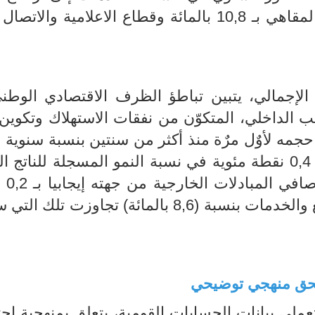
الإجمالي، يتبين تباطؤ الظرف الاقتصادي الوط
لب الداخلي، المتكوّن من نفقات الاستهلاك وتكوي
جمه لأوٌل مرٌة منذ أكثر من سنتين بنسبة سنوية قُد
بـ 0,4 بالمائة ومساهما بالتالي سلبيا بـ 0,4 نقطة مئوية في نسبة النمو المسجلة للن
الإجمالي (-,2
نتيجة لارتفاع حجم الصادرات من السلع والخدمات بنسبة (8,6 بالمائة) تجاوزت 
حق منهجي توضيحي
عملي بيانات الحسابات القومية، يتعلق بمنهجية ا