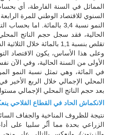
المماثل في السنة الفارطة، أي بحساب 
السنوي للاقتصاد الوطني للمرة الرابعة ع
النمو نسبة 3,4 بالمائة. اما
تقلص بنسبة 1,1 بالمائة خلال الثلاثية السابقة.
المحلي الإجمالي خلال الربع الأخير ف
بعد حجم الناتج المحلي الإجمالي مستواه المسجل في نهاية
الانكماش الحاد في القطاع الفلاحي ين
نتيجة للظروف المناخية والجفاف السائد
الزراعي بحدة مما أثٌر سلبيا على أ
والزيتون)، وانعكس بالتالي على منحى 