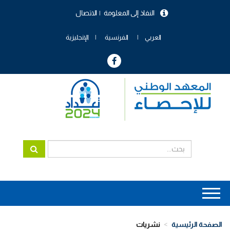
تجاوز
النفاذ إلى المعلومة
الاتصال
إلى
menu
المحتوى
header
الرئيسي
العربي
الفرنسية
الإنجليزية
Main
navigation
الصفحة الرئيسية
نشريات