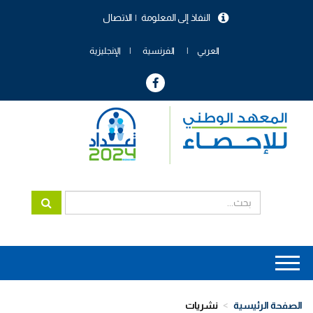
تجاوز
النفاذ إلى المعلومة
الاتصال
إلى
menu
المحتوى
header
الرئيسي
العربي
الفرنسية
الإنجليزية
Main
navigation
الصفحة الرئيسية
نشريات