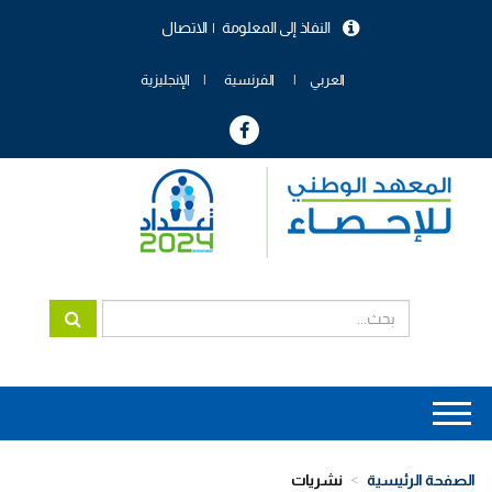
تجاوز
النفاذ إلى المعلومة
الاتصال
إلى
menu
المحتوى
header
الرئيسي
العربي
الفرنسية
الإنجليزية
Main
navigation
الصفحة الرئيسية
نشريات