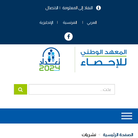
تجاوز
النفاذ إلى المعلومة
الاتصال
إلى
menu
المحتوى
header
الرئيسي
العربي
الفرنسية
الإنجليزية
Main
navigation
الصفحة الرئيسية
نشريات