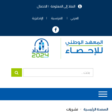
تجاوز
النفاذ إلى المعلومة
الاتصال
إلى
menu
المحتوى
header
الرئيسي
العربي
الفرنسية
الإنجليزية
Main
navigation
الصفحة الرئيسية
نشريات