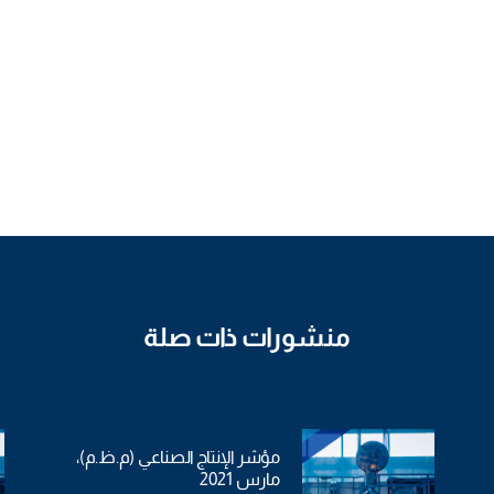
منشورات ذات صلة
مؤشر الإنتاج الصناعي (م.ظ.م)،
مارس 2021