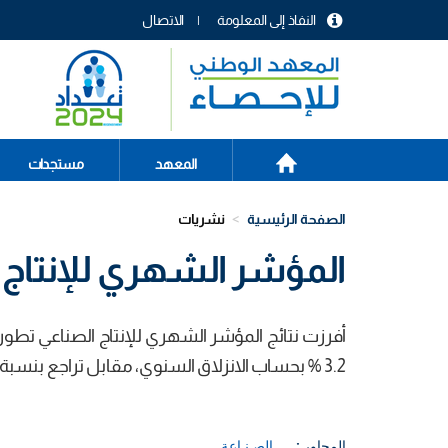
تجاوز
النفاذ إلى المعلومة
الاتصال
إلى
menu
المحتوى
header
الرئيسي
الصفحة
Main
المعهد
مستجدات
الرئيسية
navigation
الصفحة الرئيسية
نشريات
المؤشر الشهري للإنتاج الص
3.2 % بحساب الانزلاق السنوي، مقابل تراجع بنسبة 6.8 % في نفس الفترة من السنة الماضية.
المحاور :
الصـنـاعة