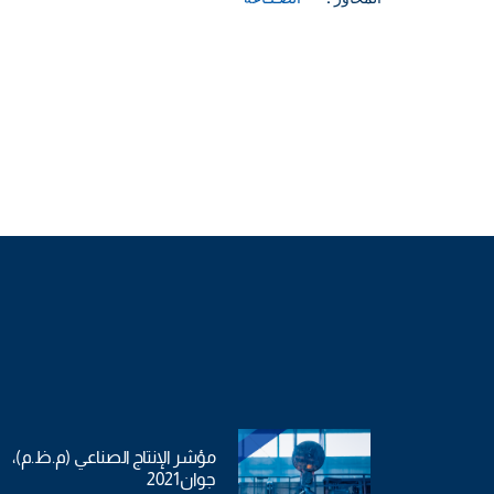
مؤشر الإنتاج الصناعي (م.ظ.م)،
جوان2021