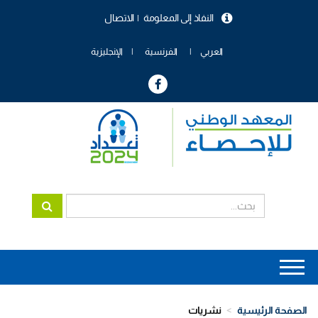
تجاوز
النفاذ إلى المعلومة
الاتصال
إلى
menu
المحتوى
header
الرئيسي
العربي
الفرنسية
الإنجليزية
Main
navigation
الصفحة الرئيسية
نشريات