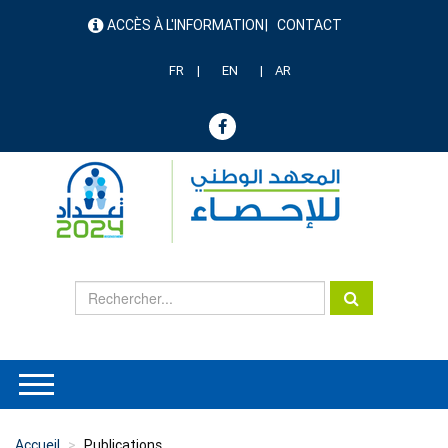
Aller
ACCÈS À L'INFORMATION
CONTACT
au
menu
contenu
header
principal
FR
EN
AR
Accueil
Publications