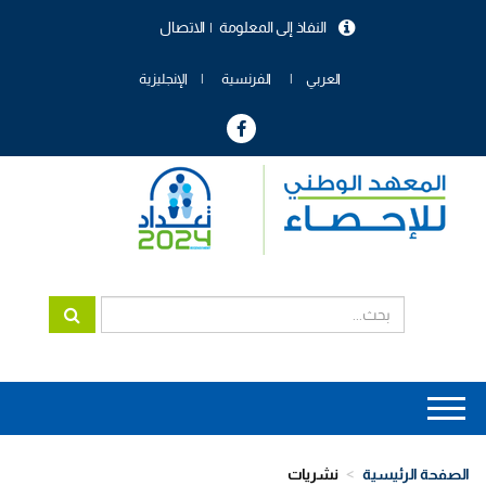
تجاوز
النفاذ إلى المعلومة
الاتصال
إلى
menu
المحتوى
header
الرئيسي
العربي
الفرنسية
الإنجليزية
Main
navigation
الصفحة الرئيسية
نشريات