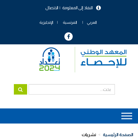
تجاوز
النفاذ إلى المعلومة
الاتصال
إلى
menu
المحتوى
header
الرئيسي
العربي
الفرنسية
الإنجليزية
Main
navigation
الصفحة الرئيسية
نشريات