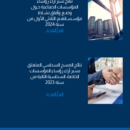
نتائج سبر آراء رؤساء
المؤسسات الصناعية حـول
وضـع وآفاق نشـاط
مؤسـسـاتهـم، الثلاثي الأول من
سنة 2024
اقرأ المزيد
نتائج المسح السداسي المتعلق
بسبر آراء رؤساء المؤسسات
الخاصة، السداسية الثانية من
سنة 2023
اقرأ المزيد