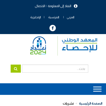
تجاوز
النفاذ إلى المعلومة
الاتصال
إلى
menu
المحتوى
header
الرئيسي
العربي
الفرنسية
الإنجليزية
Main
navigation
الصفحة الرئيسية
نشريات