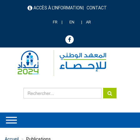
Aller
ACCÈS À L'INFORMATION
CONTACT
au
menu
contenu
header
principal
FR
EN
AR
Accueil
Publications