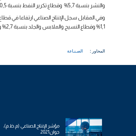
والنشر بنسبة 5,7% وقطاع تكرير النفط بنسبة 20,5%.
1,1% وقطاع النسيج والملابس والجلد بنسبة 2,7% وقطاع المطاط واللدائن بنسبة 11,5%.
المحاور :
الصـنـاعة
مؤشر الإنتاج الصناعي (م.ظ.م)،
جوان2021