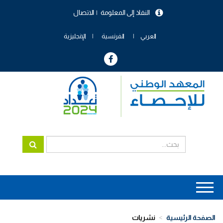
تجاوز
النفاذ إلى المعلومة
الاتصال
إلى
menu
المحتوى
header
الرئيسي
العربي
الفرنسية
الإنجليزية
Main
navigation
الصفحة الرئيسية
نشريات