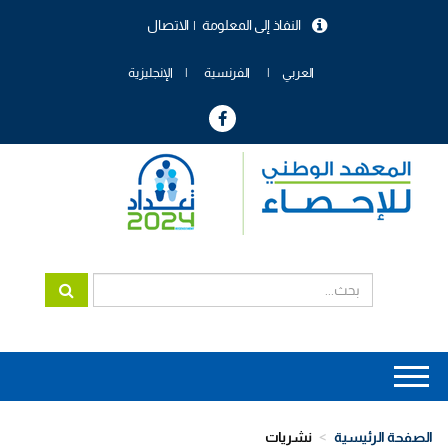
تجاوز
النفاذ إلى المعلومة
الاتصال
إلى
menu
المحتوى
header
الرئيسي
العربي
الفرنسية
الإنجليزية
Main
navigation
الصفحة الرئيسية
نشريات