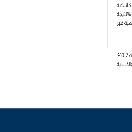
لميكانيكية
بنسبة %7,3 وقطاع الصناعات الكيميائية بنسبة%24,3. كما ارتفعت أسعار مواد مستخرجات المناجم بنسبة 11,3 %نتيجة
ستخرجات المنجمية غير
على مستوى التطور الشهري، سجل المؤشر في شهر أكتوبر من سنة 2018 و للمرة الثانية على التوالي ارتفاعا بنسبة 0,7%.
ناعة الجلود والأحذية