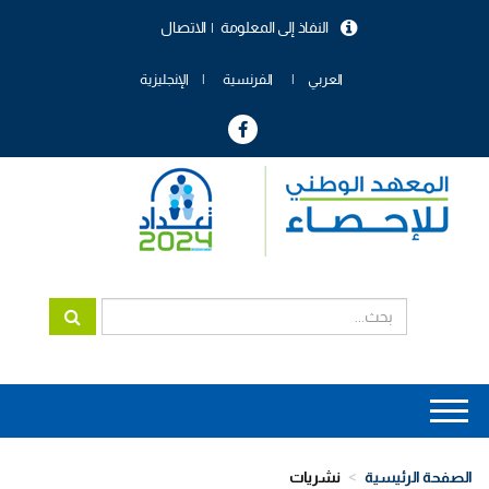
تجاوز
النفاذ إلى المعلومة
الاتصال
إلى
menu
المحتوى
header
الرئيسي
العربي
الفرنسية
الإنجليزية
Main
navigation
الصفحة الرئيسية
نشريات