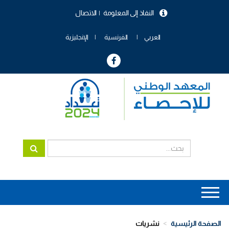
تجاوز
النفاذ إلى المعلومة
الاتصال
إلى
menu
المحتوى
header
الرئيسي
العربي
الفرنسية
الإنجليزية
Main
navigation
الصفحة الرئيسية
نشريات