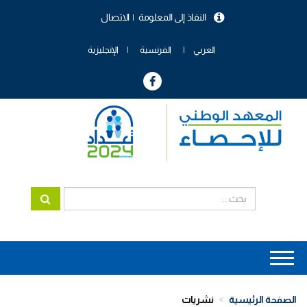
تجاوز
النفاذ إلى المعلومة
الاتصال
إلى
menu
المحتوى
header
الرئيسي
العربي
الفرنسية
الإنجليزية
Main
navigation
الصفحة الرئيسية
نشريات