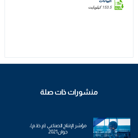
البيانات
153.5 كيلوبايت
منشورات ذات صلة
مؤشر الإنتاج الصناعي (م.ظ.م)،
جوان2021