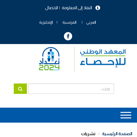
تجاوز
النفاذ إلى المعلومة
الاتصال
إلى
menu
المحتوى
header
الرئيسي
العربي
الفرنسية
الإنجليزية
Main
navigation
الصفحة الرئيسية
نشريات