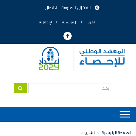
تجاوز
النفاذ إلى المعلومة
الاتصال
إلى
menu
المحتوى
header
الرئيسي
العربي
الفرنسية
الإنجليزية
Main
navigation
الصفحة الرئيسية
نشريات