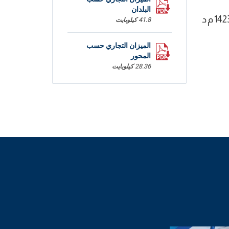
البلدان
كما تحسنت الواردات بنسبة (+1,5(% مقابل (-11,4%) خلال الثلاثي الاول من سنة 2020. وقد بلغت قيمة الواردات 14231,2 م د
41.8 كيلوبايت
الميزان التجاري حسب
المحور
28.36 كيلوبايت
التجارة الخارجية، 03 أشهر
2021
72.5 كيلوبايت