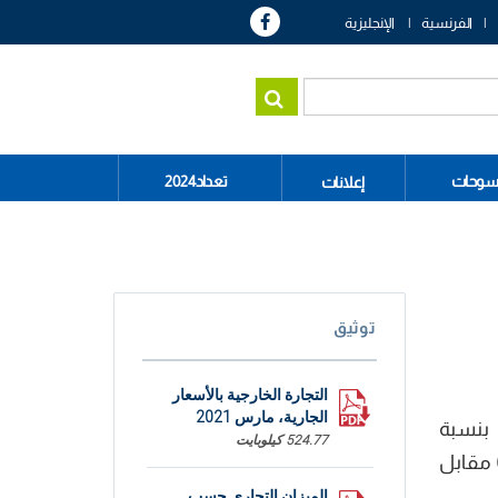
الفرنسية
الإنجليزية
سوحات
تعداد2024
إعلانات
توثيق
التجارة الخارجية بالأسعار
الجارية، مارس 2021
ات بنسبة
524.77 كيلوبايت
11161,9 مليون دينارا (م د) مقابل
الميزان التجاري حسب