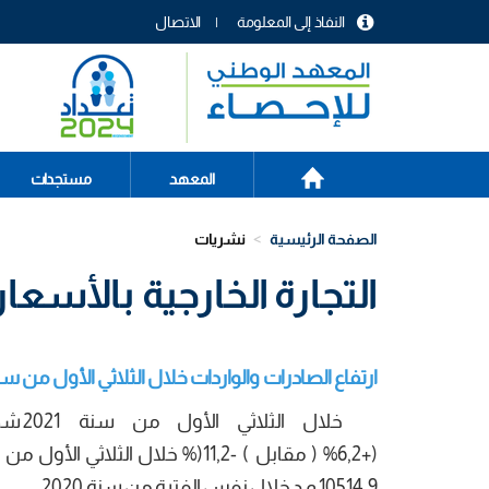
تجاوز
النفاذ إلى المعلومة
الاتصال
إلى
menu
المحتوى
header
الرئيسي
الصفحة
Main
المعهد
مستجدات
الرئيسية
navigation
الصفحة الرئيسية
نشريات
التجارة الخارجية بالأسعار ا
ارتفاع الصادرات والواردات خلال الثلاثي الأول من سنة 2021 بنسب متتالية 6,2% و5
خلال
10514,9 م د خلال نفس الفترة من سنة 2020.