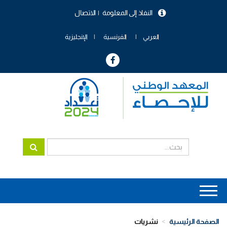
تجاوز
النفاذ إلى المعلومة
الاتصال
إلى
menu
المحتوى
header
الرئيسي
العربي
الفرنسية
الإنجليزية
Main
navigation
الصفحة الرئيسية
نشريات