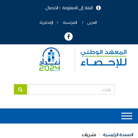
تجاوز
النفاذ إلى المعلومة
الاتصال
إلى
menu
المحتوى
header
الرئيسي
العربي
الفرنسية
الإنجليزية
Main
navigation
الصفحة الرئيسية
نشريات