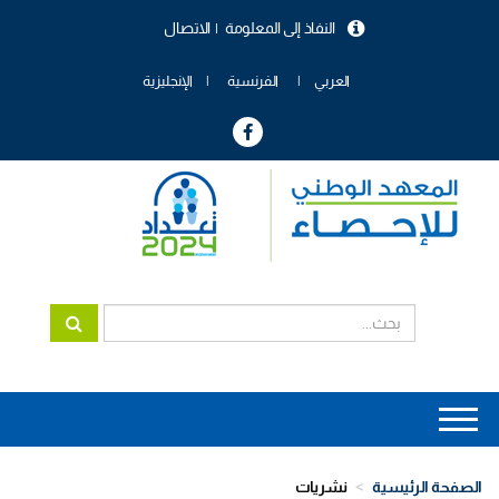
تجاوز
النفاذ إلى المعلومة
الاتصال
إلى
menu
المحتوى
header
الرئيسي
العربي
الفرنسية
الإنجليزية
Main
navigation
الصفحة الرئيسية
نشريات