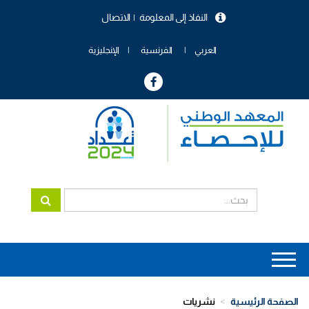
تجاوز
النفاذ إلى المعلومة
الاتصال
إلى
menu
المحتوى
header
الرئيسي
العربي
الفرنسية
الإنجليزية
Main
navigation
الصفحة الرئيسية
نشريات