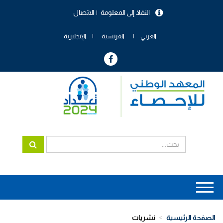
تجاوز
النفاذ إلى المعلومة
الاتصال
إلى
menu
المحتوى
header
الرئيسي
العربي
الفرنسية
الإنجليزية
Main
navigation
الصفحة الرئيسية
نشريات