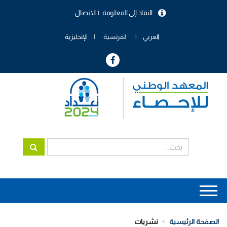
تجاوز
النفاذ إلى المعلومة
الاتصال
إلى
menu
المحتوى
header
الرئيسي
العربي
الفرنسية
الإنجليزية
Main
navigation
الصفحة الرئيسية
نشريات