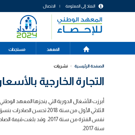
تجاوز
النفاذ إلى المعلومة
الاتصال
إلى
menu
المحتوى
header
الرئيسي
الصفحة
Main
المعهد
مستجدات
الرئيسية
navigation
الصفحة الرئيسية
نشريات
التجارة الخارجية بالأسعار ا
أبرزت الأشغال الدورية التي ينجزها المعهد الوطني ل
سنة 2017.