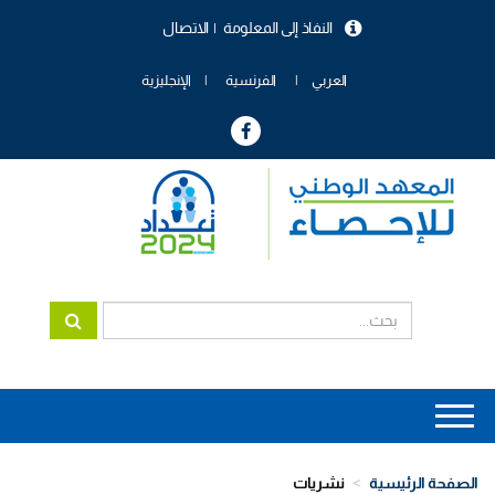
تجاوز
النفاذ إلى المعلومة
الاتصال
إلى
menu
المحتوى
header
الرئيسي
العربي
الفرنسية
الإنجليزية
Main
navigation
الصفحة الرئيسية
نشريات