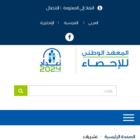
تجاوز
النفاذ إلى المعلومة
الاتصال
إلى
menu
المحتوى
header
الرئيسي
العربي
الفرنسية
الإنجليزية
Main
navigation
الصفحة الرئيسية
نشريات