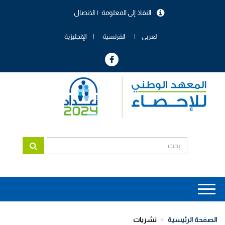
تجاوز
النفاذ إلى المعلومة
الاتصال
إلى
menu
المحتوى
header
الرئيسي
العربي
الفرنسية
الإنجليزية
Main
navigation
الصفحة الرئيسية
نشريات