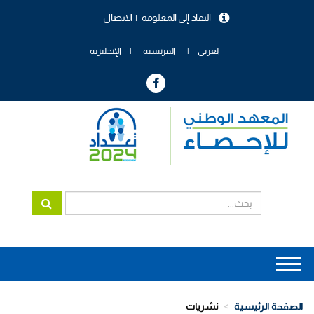
تجاوز
النفاذ إلى المعلومة
الاتصال
إلى
menu
المحتوى
header
الرئيسي
العربي
الفرنسية
الإنجليزية
Main
navigation
الصفحة الرئيسية
نشريات