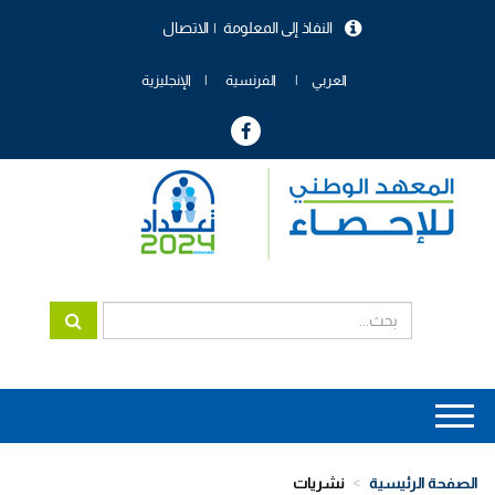
تجاوز
النفاذ إلى المعلومة
الاتصال
إلى
menu
المحتوى
header
الرئيسي
العربي
الفرنسية
الإنجليزية
Main
navigation
الصفحة الرئيسية
نشريات