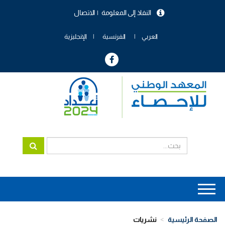
تجاوز
النفاذ إلى المعلومة
الاتصال
إلى
menu
المحتوى
header
الرئيسي
العربي
الفرنسية
الإنجليزية
Main
navigation
الصفحة الرئيسية
نشريات