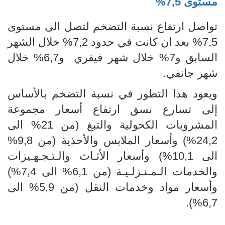
مستوى 7,5%
تواصل ارتفاع نسبة التضخم لتصل الى مستوى
7,5% بعد ان كانت في حدود 7,2% خلال الشهر
السابق و7% خلال شهر فيفري و6,7% خلال
شهر جانفي.
ويعود هذا التطور في نسبة التضخم بالأساس
إلى تسارع نسق ارتفاع أسعار مجموعة
المشروبات الكحولية والتبغ (من 21% الى
24,2%) وأسعار الملابس والأحذية (من 9,8%
الى 10,1%) وأسعار الأثـاث والـتـجـهـيزات
والخدمات الـمـنـزلـيـة (من 6,1% الى 7,4%)
وأسعار مواد وخدمات النقل (من 5,9% الى
6,7%).