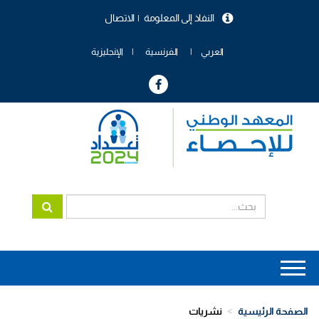
تجاوز
النفاذ إلى المعلومة
الاتصال
إلى
menu
المحتوى
header
الرئيسي
العربي
الفرنسية
الإنجليزية
Main
navigation
الصفحة الرئيسية
نشريات