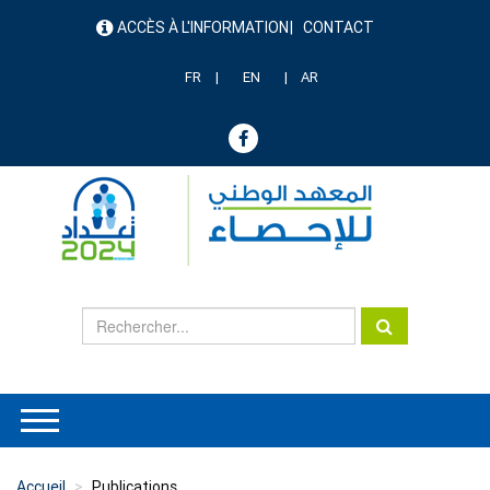
Aller
ACCÈS À L'INFORMATION
CONTACT
au
menu
contenu
header
principal
FR
EN
AR
Accueil
Publications